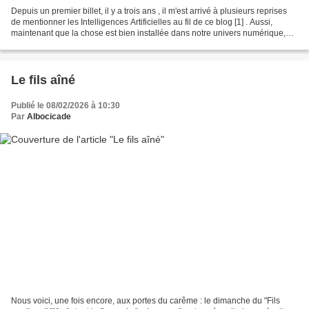
Depuis un premier billet, il y a trois ans , il m'est arrivé à plusieurs reprises
de mentionner les Intelligences Artificielles au fil de ce blog [1] . Aussi,
maintenant que la chose est bien installée dans notre univers numérique,
peut-être convient-il...
Le fils aîné
Publié le 08/02/2026 à 10:30
Par
Albocicade
Nous voici, une fois encore, aux portes du carême : le dimanche du "Fils