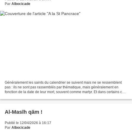
Par
Albocicade
Généralement les saints du calendrier se suivent mais ne se ressemblent
pas : ils ne sont pas rassemblés par thématique, mais généralement en
fonction de la date de leur mort, souvent comme martyr. Et dans certains cas,
on les rassemble, pour d'autres...
Al-Masīh qām !
Publié le 12/04/2026 à 16:17
Par
Albocicade