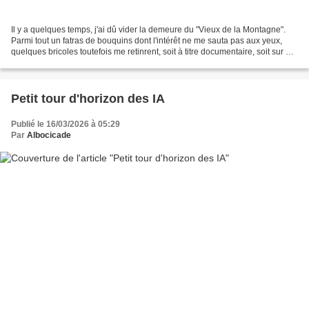
Il y a quelques temps, j'ai dû vider la demeure du "Vieux de la Montagne".
Parmi tout un fatras de bouquins dont l'intérêt ne me sauta pas aux yeux,
quelques bricoles toutefois me retinrent, soit à titre documentaire, soit sur un
plan plus personnel....
Petit tour d'horizon des IA
Publié le 16/03/2026 à 05:29
Par
Albocicade