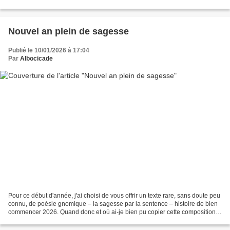
Une petite enquête...
Nouvel an plein de sagesse
Publié le 10/01/2026 à 17:04
Par
Albocicade
Pour ce début d'année, j'ai choisi de vous offrir un texte rare, sans doute peu
connu, de poésie gnomique – la sagesse par la sentence – histoire de bien
commencer 2026. Quand donc et où ai-je bien pu copier cette composition,
qui le dira ? Etait-ce lors...