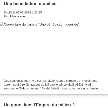
Une bénédiction mouillée
Publié le 05/07/2026 à 20:15
Par
Albocicade
Ceux qui ont lu mon livre sur les relations entre chrétiens et musulmans
auront peut-être été frappés du fait que le prince Malik Al-Zafir Hadir,
surnommé "Al-Moshammar", fils de Saladin, avait pour mère une chrétienne.
Le fait est que le droit islamique...
Un gone dans l'Empire du milieu ?