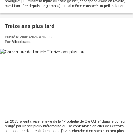
prodigue" [1] . Autant la figure du "sale gosse", cet espèce d'ado en révolte,
m'est familière depuis longtemps (je lui ai même consacré un petit billet en
2014) ; autant au fil...
Treize ans plus tard
Publié le 20/01/2026 à 16:03
Par
Albocicade
En 2013, ayant croisé le texte de la "Prophétie de Ste Odile" dans le bulletin
rédigé par un fort pieux hiéromoine qui se contentait d'en citer des extraits
sans donner d'autres informations, j'avais cherché à en savoir un peu plus.