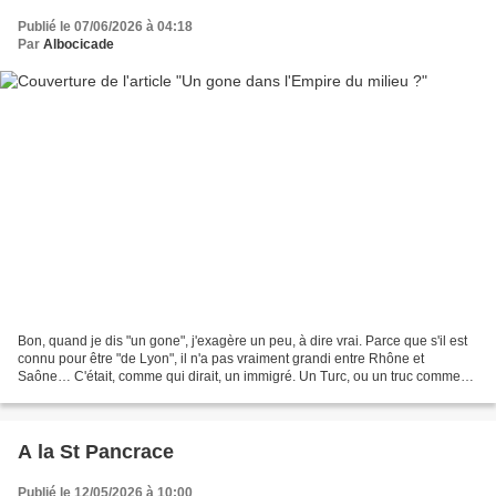
Publié le 07/06/2026 à 04:18
Par
Albocicade
Bon, quand je dis "un gone", j'exagère un peu, à dire vrai. Parce que s'il est
connu pour être "de Lyon", il n'a pas vraiment grandi entre Rhône et
Saône… C'était, comme qui dirait, un immigré. Un Turc, ou un truc comme
ça, un "Asiate", pour dire. Puisque...
A la St Pancrace
Publié le 12/05/2026 à 10:00