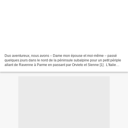
Duo aventureux, nous avons – Dame mon épouse et moi-même – passé
quelques jours dans le nord de la péninsule subalpine pour un petit périple
allant de Ravenne à Parme en passant par Orvieto et Sienne [1] . L'Italie
n'étant pas l'Empire du Milieu, je vous...