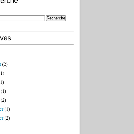
erche
ives
t
(2)
1)
1)
(1)
(2)
er
(1)
er
(2)