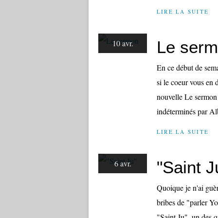
LIRE LA SUITE
Le ser
10 avr.
En ce début de semai
si le coeur vous en di
nouvelle Le sermon 
indéterminés par Al
LIRE LA SUITE
"Saint J
6 avr.
Quoique je n'ai guèr
bribes de "parler Yo
"Saint Ju", un des q