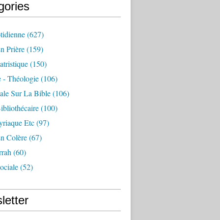
gories
tidienne
(627)
n Prière
(159)
atristique
(150)
 - Théologie
(106)
ale Sur La Bible
(106)
ibliothécaire
(100)
yriaque Etc
(97)
En Colère
(67)
rah
(60)
ociale
(52)
letter