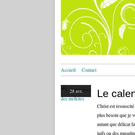
Accueil
Contact
Le calen
28 avr.
Christ est ressuscité
plus besoin que je 
autant que délicat f
juifs ou des musulma