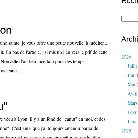
Rech
mon
Arch
ne sainte, je vous offre une petite nouvelle, à méditer...
t. En bas de l'article, j'ai mis un lien vers le pdf de cette
2026
Nouvelle d'un lieu incertain pour des temps
Juille
bocicade...
Juin
(
Mai
(
Avril
Mars
u"
Févri
e vécu à Lyon, il y a un fond de "canut" en moi, et des
Janvi
nnè". C'est ainsi que j'ai toujours entendu parler de
2025
uartiers de Lyon, sans y jamais mettre les pieds. Plus