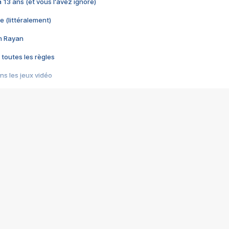
 a 13 ans (et vous l'avez ignoré)
e (littéralement)
im Rayan
 toutes les règles
s les jeux vidéo
us choquant de Rockstar ? - Le scandale BULLY
e plus moche de Steam
du RÊVE tourne au CAUCHEMAR
pendant 8 heures
it… à tort
umiliés par un jeu vidéo
ire - Final Fantasy 8
ti un empire - Age of Empires