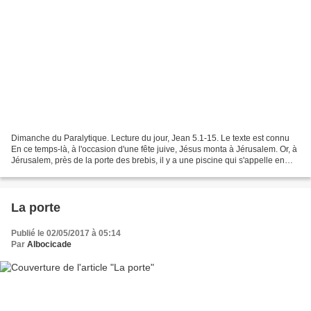
Dimanche du Paralytique. Lecture du jour, Jean 5.1-15. Le texte est connu
En ce temps-là, à l'occasion d'une fête juive, Jésus monta à Jérusalem. Or, à
Jérusalem, près de la porte des brebis, il y a une piscine qui s'appelle en
hébreu Bethzatha, et qui...
La porte
Publié le 02/05/2017 à 05:14
Par
Albocicade