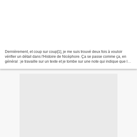
Dernièrement, et coup sur coup[1], je me suis trouvé deux fois à vouloir
vérifier un détail dans l'Histoire de Nicéphore. Ça se passe comme ça, en
général : je travaille sur un texte et je tombe sur une note qui indique que la
source se trouve chez Nicéphore...