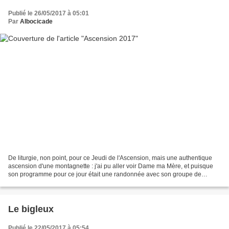
Publié le 26/05/2017 à 05:01
Par
Albocicade
De liturgie, non point, pour ce Jeudi de l'Ascension, mais une authentique
ascension d'une montagnette : j'ai pu aller voir Dame ma Mère, et puisque
son programme pour ce jour était une randonnée avec son groupe de
marcheur, je me suis joint à la grimpée....
Le bigleux
Publié le 22/05/2017 à 05:54