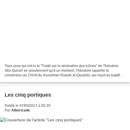
Tous ceux qui ont lu le "Traité sur la vénération des icônes" de Théodore
Abu Qurrah se souviennent qu'à un moment, Théodore rappelle la
conversion au Christ du musulman Ruwah al-Quraishi, qui reçut au baptême
le nom d'Antoine, parce qu'il avait vu un...
Les cinq portiques
Publié le 07/05/2017 à 05:35
Par
Albocicade