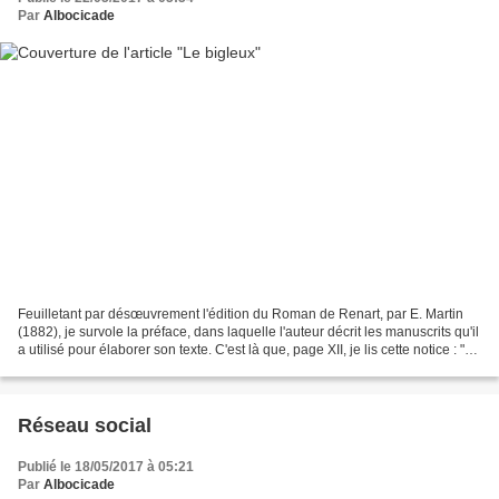
Par
Albocicade
Feuilletant par désœuvrement l'édition du Roman de Renart, par E. Martin
(1882), je survole la préface, dans laquelle l'auteur décrit les manuscrits qu'il
a utilisé pour élaborer son texte. C'est là que, page XII, je lis cette notice : "G,
à Paris, Bibliothèque...
Réseau social
Publié le 18/05/2017 à 05:21
Par
Albocicade