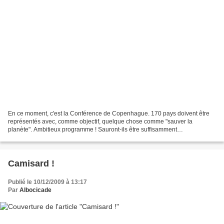
En ce moment, c'est la Conférence de Copenhague. 170 pays doivent être
représentés avec, comme objectif, quelque chose comme "sauver la
planète". Ambitieux programme ! Sauront-ils être suffisamment
déraisonnables pour oser des choix efficaces ? Car, à...
Camisard !
Publié le 10/12/2009 à 13:17
Par
Albocicade