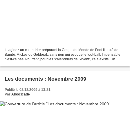
Imaginez un calendrier préparant la Coupe du Monde de Foot illustré de
Bambi, Mickey ou Goldorak, sans rien qui évoque le foot-ball. Impensable,
n'est-ce pas. Pourtant, pour les "calendriers de l'Avent", cela existe. Un
numéro, une "fenêtre", un chocolats...
Les documents : Novembre 2009
Publié le 02/12/2009 à 13:21
Par
Albocicade