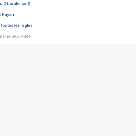
e (littéralement)
im Rayan
 toutes les règles
s les jeux vidéo
us choquant de Rockstar ? - Le scandale BULLY
e plus moche de Steam
du RÊVE tourne au CAUCHEMAR
pendant 8 heures
it… à tort
umiliés par un jeu vidéo
ire - Final Fantasy 8
ti un empire - Age of Empires
story DOFUS