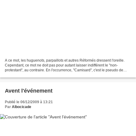
A ce mot, les huguenots, parpaillots et autres Réformés dressent l'oreille.
Cependant, ce mot ne doit pas pour autant laisser indifférent le "non-
protestant", au contraire. En l'occurrence, "Camisard", c'est le pseudo de
celui qui gère l'irremplaçable...
Avent l'événement
Publié le 06/12/2009 à 13:21
Par
Albocicade