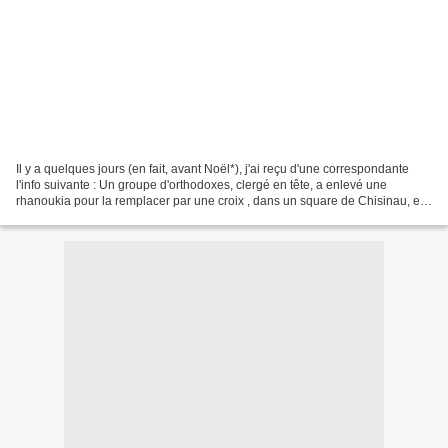
Il y a quelques jours (en fait, avant Noël*), j'ai reçu d'une correspondante
l'info suivante : Un groupe d'orthodoxes, clergé en tête, a enlevé une
rhanoukia pour la remplacer par une croix , dans un square de Chisinau, en
Moldavie. Et ce à grand renfort...