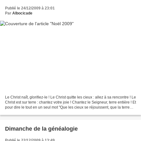
Publié le 24/12/2009 à 23:01
Par
Albocicade
Le Christ naît, glorifiez-le ! Le Christ quitte les cieux : allez à sa rencontre ! Le
Christ est sur terre : chantez votre joie ! Chantez le Seigneur, terre entière ! Et
pour dire le tout en un seul mot "Que les cieux se réjouissent, que la terre
exulte...
Dimanche de la généalogie
Publié le 22/12/2009 à 13:49