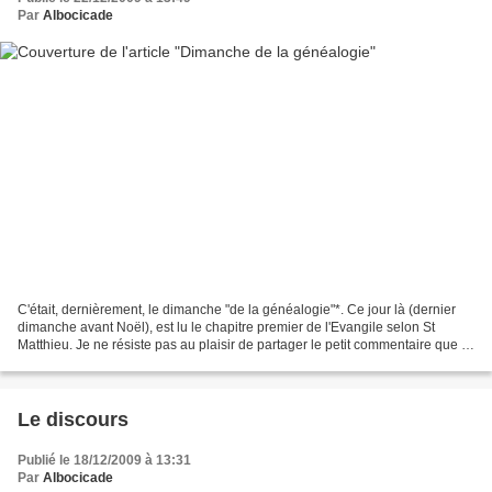
Par
Albocicade
C'était, dernièrement, le dimanche "de la généalogie"*. Ce jour là (dernier
dimanche avant Noël), est lu le chapitre premier de l'Evangile selon St
Matthieu. Je ne résiste pas au plaisir de partager le petit commentaire que le
P. Lev Gillet publia sous...
Le discours
Publié le 18/12/2009 à 13:31
Par
Albocicade