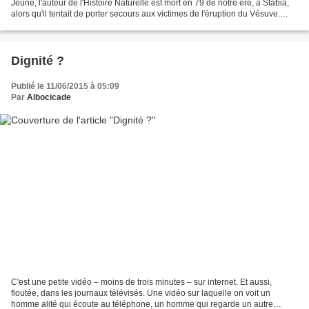
Jeune, l'auteur de l'Histoire Naturelle est mort en 79 de notre ère, à Stabia,
alors qu'il tentait de porter secours aux victimes de l'éruption du Vésuve.
Vapeurs toxiques, chaleur...
Dignité ?
Publié le 11/06/2015 à 05:09
Par
Albocicade
C'est une petite vidéo – moins de trois minutes – sur internet. Et aussi,
floutée, dans les journaux télévisés. Une vidéo sur laquelle on voit un
homme alité qui écoute au téléphone, un homme qui regarde un autre