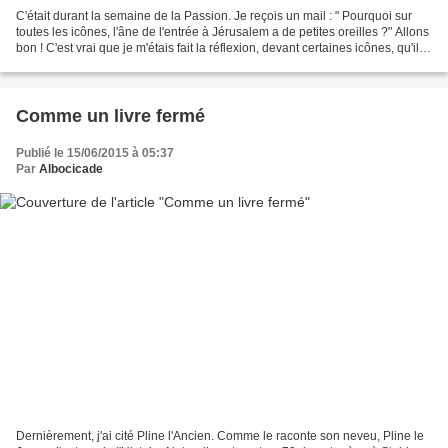
C'était durant la semaine de la Passion. Je reçois un mail : " Pourquoi sur
toutes les icônes, l'âne de l'entrée à Jérusalem a de petites oreilles ?" Allons
bon ! C'est vrai que je m'étais fait la réflexion, devant certaines icônes, qu'il
ressemblait...
Comme un livre fermé
Publié le 15/06/2015 à 05:37
Par
Albocicade
Dernièrement, j'ai cité Pline l'Ancien. Comme le raconte son neveu, Pline le