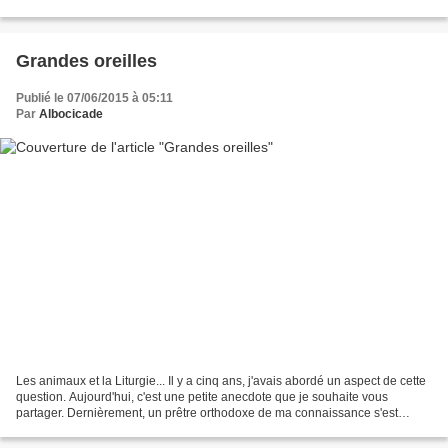
homme qui lui parle. Les propos tenus...
Grandes oreilles
Publié le 07/06/2015 à 05:11
Par
Albocicade
Les animaux et la Liturgie... Il y a cinq ans, j'avais abordé un aspect de cette
question. Aujourd'hui, c'est une petite anecdote que je souhaite vous
partager. Dernièrement, un prêtre orthodoxe de ma connaissance s'est
rendu chez une paroissienne pour...