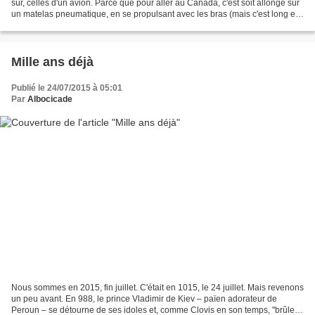
sûr, celles d'un avion. Parce que pour aller au Canada, c'est soit allongé sur
un matelas pneumatique, en se propulsant avec les bras (mais c'est long et
aléatoire) ; soit en...
Mille ans déjà
Publié le 24/07/2015 à 05:01
Par
Albocicade
Nous sommes en 2015, fin juillet. C'était en 1015, le 24 juillet. Mais revenons
un peu avant. En 988, le prince Vladimir de Kiev – païen adorateur de
Peroun – se détourne de ses idoles et, comme Clovis en son temps, "brûle