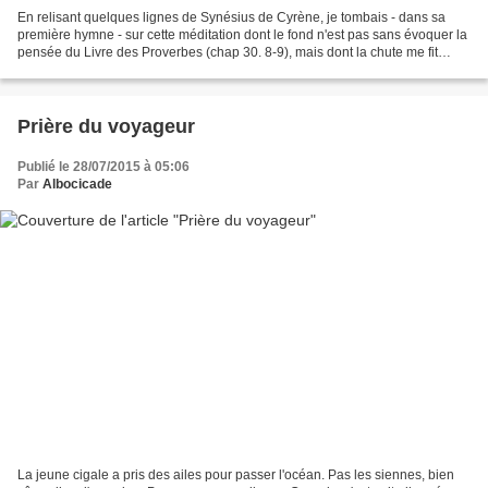
En relisant quelques lignes de Synésius de Cyrène, je tombais - dans sa
première hymne - sur cette méditation dont le fond n'est pas sans évoquer la
pensée du Livre des Proverbes (chap 30. 8-9), mais dont la chute me fit
sourire. Oui, il avait bien raison......
Prière du voyageur
Publié le 28/07/2015 à 05:06
Par
Albocicade
La jeune cigale a pris des ailes pour passer l'océan. Pas les siennes, bien