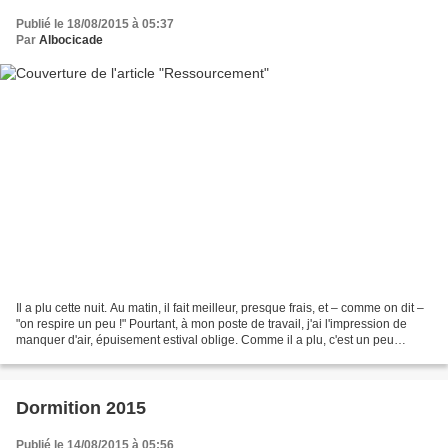
Publié le 18/08/2015 à 05:37
Par
Albocicade
Il a plu cette nuit. Au matin, il fait meilleur, presque frais, et – comme on dit –
"on respire un peu !" Pourtant, à mon poste de travail, j'ai l'impression de
manquer d'air, épuisement estival oblige. Comme il a plu, c'est un peu
calme... Je regarde...
Dormition 2015
Publié le 14/08/2015 à 05:56