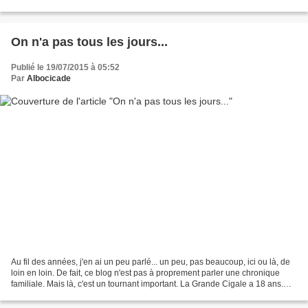
ce qu'il a adoré et adore ce...
On n'a pas tous les jours...
Publié le 19/07/2015 à 05:52
Par
Albocicade
Au fil des années, j'en ai un peu parlé... un peu, pas beaucoup, ici ou là, de
loin en loin. De fait, ce blog n'est pas à proprement parler une chronique
familiale. Mais là, c'est un tournant important. La Grande Cigale a 18 ans.
Aujourd'hui. Ayant obtenu...