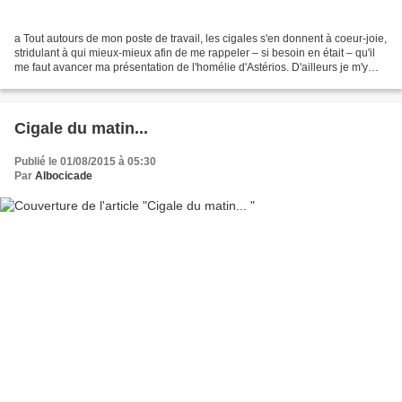
a Tout autours de mon poste de travail, les cigales s'en donnent à coeur-joie,
stridulant à qui mieux-mieux afin de me rappeler – si besoin en était – qu'il
me faut avancer ma présentation de l'homélie d'Astérios. D'ailleurs je m'y
suis attelé. Allant...
Cigale du matin...
Publié le 01/08/2015 à 05:30
Par
Albocicade