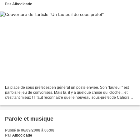
Par
Albocicade
La place de sous préfet est en général un poste enviée. Son "fauteuil" est
parfois le jeu de convoitises. Mais là, il y a quelque chose qui cloche... et
c'est tant mieux ! Il faut reconnaître que le nouveau sous-préfet de Cahors
est... atypique. Ou plutôt,...
Parole et musique
Publié le 06/09/2008 à 06:08
Par
Albocicade