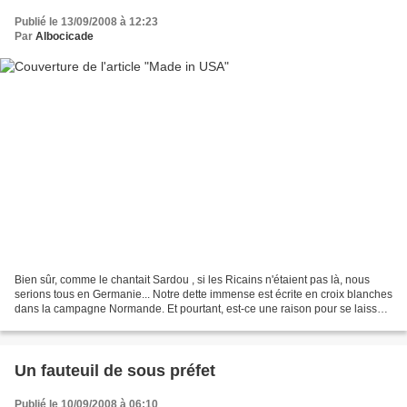
Publié le 13/09/2008 à 12:23
Par
Albocicade
Bien sûr, comme le chantait Sardou , si les Ricains n'étaient pas là, nous
serions tous en Germanie... Notre dette immense est écrite en croix blanches
dans la campagne Normande. Et pourtant, est-ce une raison pour se laisser
envahir ? Je ne parles pas...
Un fauteuil de sous préfet
Publié le 10/09/2008 à 06:10