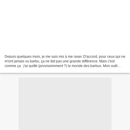
Depuis quelques mois, je me suis mis à me raser. D'accord, pour ceux qui ne
m'ont jamais vu barbu, ça ne fait pas une grande différence. Mais c'est
comme ça : j'ai quitté (provisoirement ?) le monde des barbus. Mon outil
n'est ni le "coupe choux", ni...