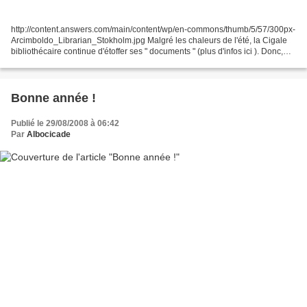
http://content.answers.com/main/content/wp/en-commons/thumb/5/57/300px-
Arcimboldo_Librarian_Stokholm.jpg Malgré les chaleurs de l'été, la Cigale
bibliothécaire continue d'étoffer ses " documents " (plus d'infos ici ). Donc,
après Mai , Juin , et Juillet...
Bonne année !
Publié le 29/08/2008 à 06:42
Par
Albocicade