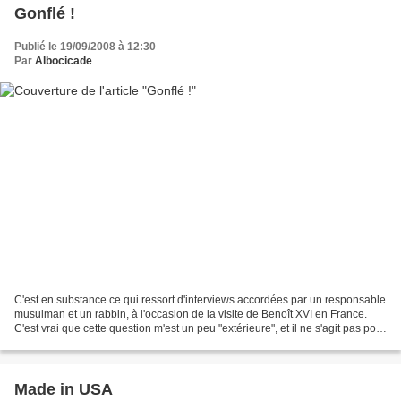
Gonflé !
Publié le 19/09/2008 à 12:30
Par
Albocicade
C'est en substance ce qui ressort d'interviews accordées par un responsable
musulman et un rabbin, à l'occasion de la visite de Benoît XVI en France.
C'est vrai que cette question m'est un peu "extérieure", et il ne s'agit pas pour
moi de me positionner...
Made in USA