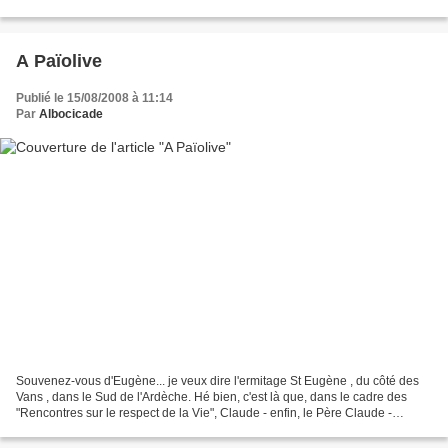
Vinrent y voir Socrate et...
A Païolive
Publié le 15/08/2008 à 11:14
Par
Albocicade
Souvenez-vous d'Eugène... je veux dire l'ermitage St Eugène , du côté des
Vans , dans le Sud de l'Ardèche. Hé bien, c'est là que, dans le cadre des
"Rencontres sur le respect de la Vie", Claude - enfin, le Père Claude -
donnera une conférence sur "l'homme...