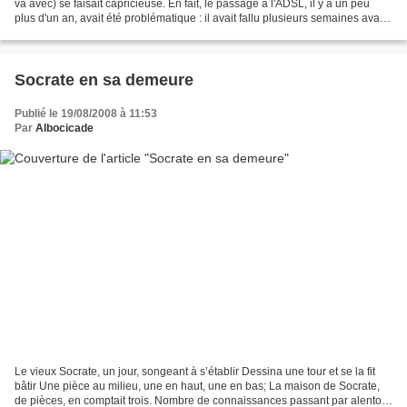
va avec) se faisait capricieuse. En fait, le passage à l'ADSL, il y a un peu
plus d'un an, avait été problématique : il avait fallu plusieurs semaines avant
d'avoir une liaison...
Socrate en sa demeure
Publié le 19/08/2008 à 11:53
Par
Albocicade
Le vieux Socrate, un jour, songeant à s’établir Dessina une tour et se la fit
bâtir Une pièce au milieu, une en haut, une en bas; La maison de Socrate,
de pièces, en comptait trois. Nombre de connaissances passant par alentour