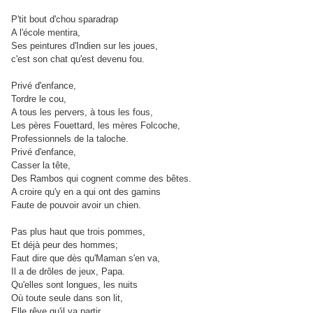
P'tit bout d'chou sparadrap
A l'école mentira,
Ses peintures d'Indien sur les joues,
c'est son chat qu'est devenu fou.
Privé d'enfance,
Tordre le cou,
A tous les pervers, à tous les fous,
Les pères Fouettard, les mères Folcoche,
Professionnels de la taloche.
Privé d'enfance,
Casser la tête,
Des Rambos qui cognent comme des bêtes.
A croire qu'y en a qui ont des gamins
Faute de pouvoir avoir un chien.
Pas plus haut que trois pommes,
Et déjà peur des hommes;
Faut dire que dès qu'Maman s'en va,
Il a de drôles de jeux, Papa.
Qu'elles sont longues, les nuits
Où toute seule dans son lit,
Elle rêve qu'il va partir,