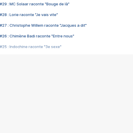
#29 : MC Solaar raconte "Bouge de là"
28 : Lorie raconte "Je vais vite"
#27 : Christophe Willem raconte "Jacques a dit"
#26 : Chimène Badi raconte "Entre nous"
#25 : Indochine raconte "3e sexe"
#24 : Zaho raconte "C'est chelou"
#23 : Patrick Bruel raconte "Au café des délices"
#22 : Kyo raconte "Le chemin"
#21 : Nolwenn Leroy raconte "Cassé"
#20 : Patrick Hernandez raconte "Born to be alive"
#19 : Lorie raconte "Près de moi"
#18 : Michael Jones raconte "A nos actes manqués" (avec Jean-Jacque
#17 : Khaled raconte "Aïcha"