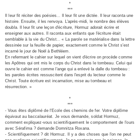
*
***
Il leur fit réciter des poésies... Il leur fit une dictée. Il leur raconta une
histoire. Ensuite, il les renvoya. L'après-midi, le nombre des élèves
doubla. Il leur fit une leçon d'écriture, Hormuz adorait écrire et
enseigner aux autres. Il raconta aux enfants que l'écriture était
semblable à la vie du Christ... « La parole se matérialise dans la lettre
dessinée sur la feuille de papier, exactement comme le Christ s'est
incarné le jour de Noël à Bethléem.
En refermant le cahier sur lequel on vient d'écrire on procède comme
les Apôtres qui ont mis le corps du Christ dans le tombeau. Celui qui
ouvre le cahier est comme l'ange qui a enlevé la dalle du tombeau :
les paroles écrites ressuscitent dans l'esprit du lecteur comme le
Christ. Toute écriture est incarnation, mise au tombeau et
résurrection. »
*
***
- Vous êtes diplômé de l'Ecole des chemins de fer. Votre diplôme
équivaut au baccalauréat. Je vous demande, soldat Hormuz,
comment expliquez-vous scientifiquement le comportement de l'ours
avec Sérafima ? demande Domnitza Roxana.
- Scientifiquement ? dit Hormuz. Il y a des choses que l'on ne peut