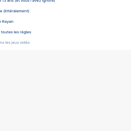
 a 13 ans (et vous l'avez ignoré)
e (littéralement)
im Rayan
 toutes les règles
s les jeux vidéo
us choquant de Rockstar ? - Le scandale BULLY
e plus moche de Steam
du RÊVE tourne au CAUCHEMAR
pendant 8 heures
it… à tort
umiliés par un jeu vidéo
ire - Final Fantasy 8
ti un empire - Age of Empires