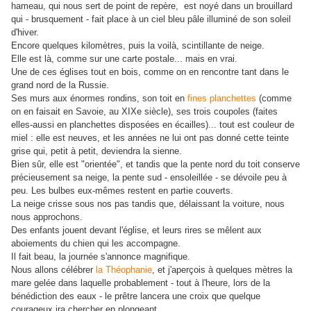
hameau, qui nous sert de point de repère, est noyé dans un brouillard
qui - brusquement - fait place à un ciel bleu pâle illuminé de son soleil
d'hiver.
Encore quelques kilomètres, puis la voilà, scintillante de neige.
Elle est là, comme sur une carte postale... mais en vrai.
Une de ces églises tout en bois, comme on en rencontre tant dans le
grand nord de la Russie.
Ses murs aux énormes rondins, son toit en
fines planchettes
(comme
on en faisait en Savoie, au XIXe siècle), ses trois coupoles (faites
elles-aussi en planchettes disposées en écailles)... tout est couleur de
miel : elle est neuves, et les années ne lui ont pas donné cette teinte
grise qui, petit à petit, deviendra la sienne.
Bien sûr, elle est "orientée", et tandis que la pente nord du toit conserve
précieusement sa neige, la pente sud - ensoleillée - se dévoile peu à
peu. Les bulbes eux-mêmes restent en partie couverts.
La neige crisse sous nos pas tandis que, délaissant la voiture, nous
nous approchons.
Des enfants jouent devant l'église, et leurs rires se mêlent aux
aboiements du chien qui les accompagne.
Il fait beau, la journée s'annonce magnifique.
Nous allons célébrer
la Théophanie
, et j'aperçois à quelques mètres la
mare gelée dans laquelle probablement - tout à l'heure, lors de la
bénédiction des eaux - le prêtre lancera une croix que quelque
courageux ira chercher en plongeant.