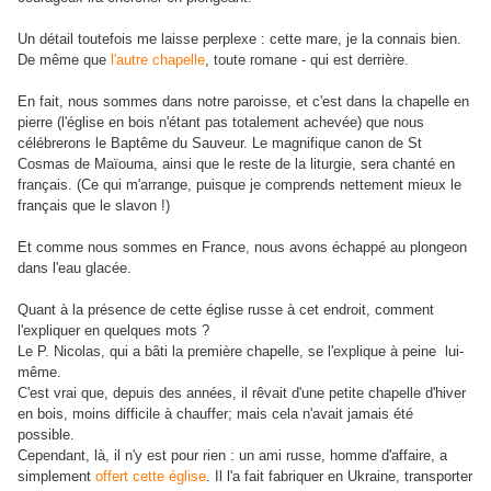
Un détail toutefois me laisse perplexe : cette mare, je la connais bien.
De même que
l'autre chapelle
, toute romane - qui est derrière.
En fait, nous sommes dans notre paroisse, et c'est dans la chapelle en
pierre (l'église en bois n'étant pas totalement achevée) que nous
célébrerons le Baptême du Sauveur. Le magnifique canon de St
Cosmas de Maïouma, ainsi que le reste de la liturgie, sera chanté en
français. (Ce qui m'arrange, puisque je comprends nettement mieux le
français que le slavon !)
Et comme nous sommes en France, nous avons échappé au plongeon
dans l'eau glacée.
Quant à la présence de cette église russe à cet endroit, comment
l'expliquer en quelques mots ?
Le P. Nicolas, qui a bâti la première chapelle, se l'explique à peine lui-
même.
C'est vrai que, depuis des années, il rêvait d'une petite chapelle d'hiver
en bois, moins difficile à chauffer; mais cela n'avait jamais été
possible.
Cependant, là, il n'y est pour rien : un ami russe, homme d'affaire, a
simplement
offert cette église
. Il l'a fait fabriquer en Ukraine, transporter