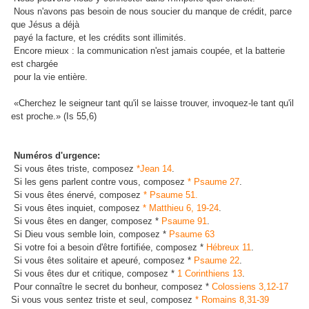
Nous n'avons pas besoin de nous soucier du manque de crédit, parce
que Jésus a déjà
payé la facture, et les crédits sont illimités.
Encore mieux : la communication n'est jamais coupée, et la batterie
est chargée
pour la vie entière.
«Cherchez le seigneur tant qu'il se laisse trouver, invoquez-le tant qu'il
est proche.» (Is 55,6)
Numéros d'urgence:
Si vous êtes triste, composez
*Jean 14
.
Si les gens parlent contre vous, composez
* Psaume 27
.
Si vous êtes énervé, composez
* Psaume 51.
Si vous êtes inquiet, composez
* Matthieu 6, 19-24
.
Si vous êtes en danger, composez *
Psaume 91
.
Si Dieu vous semble loin, composez *
Psaume 63
Si votre foi a besoin d'être fortifiée, composez *
Hébreux 11
.
Si vous êtes solitaire et apeuré, composez *
Psaume 22
.
Si vous êtes dur et critique, composez *
1 Corinthiens 13
.
Pour connaître le secret du bonheur, composez *
Colossiens 3,12-17
Si vous vous sentez triste et seul, composez
* Romains 8,31-39