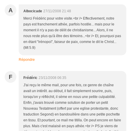
A
Albocicade
27/11/2008 21:48
Merci Frédéric pour votre visite.<br /> Effectivement, notre
pays est franchement athée, parfois hostile... mais pour le
moment il n'y a pas de délit de christianisme... Alors, il ne
nous reste plus qu'à être des témoins...<br /> Et, pourquoi pas
en étant "irénopoï", faiseur de paix, comme le dit le Christ...
(Mt 5.9)
Répondre
F
Frédéric
23/11/2008 06:35
J'ai reçu le même mail, pour une fois, ce genre de chaîne
avait un intérêt. au début, il fait simplement sourire, puis,
lorsqu'on y réfléchit, il sème en nous une petite culpabilité.
Enfin, j'avais trouvé comme solution de porter un petit
Nouveau Testatment (offert par une eglise protestante, donc
traduction Segond) en bandouillère dans une petite pochette
en tissu. Et pourtant, ce mail me titilla. On peut encore en faire
plus. Mais c'est malaisé en pays athée.<br /> PS je viens de