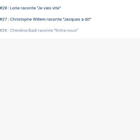
28 : Lorie raconte "Je vais vite"
#27 : Christophe Willem raconte "Jacques a dit"
#26 : Chimène Badi raconte "Entre nous"
#25 : Indochine raconte "3e sexe"
#24 : Zaho raconte "C'est chelou"
#23 : Patrick Bruel raconte "Au café des délices"
#22 : Kyo raconte "Le chemin"
#21 : Nolwenn Leroy raconte "Cassé"
#20 : Patrick Hernandez raconte "Born to be alive"
#19 : Lorie raconte "Près de moi"
#18 : Michael Jones raconte "A nos actes manqués" (avec Jean-Jacque
#17 : Khaled raconte "Aïcha"