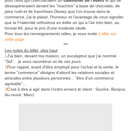
pour ceux qui chercheraient un
calendrier de l'Avent
et qui se
désespéreraient devant les "machins" à base de chocolats, de
père noël et de franchises Disney que l'on trouve dans le
commerce, j'ai le plaisir, l'honneur et l'avantage de vous signaler
que la Fraternité orthodoxe en édite un qui a l'air très bien, au
format A4, pour le prix d'une modeste obole.
Pour tous les renseignements utiles, je vous invite
à aller sur
cette page
.
***
Les notes du billet, plus haut
1
J'ai bien, devant ma maison, un eucalyptus que j'ai nommé
"Sid"... je vous raconterai un de ces jours.
2
Pour rappel, avant d'être employé pour l'achat et la vente, le
terme "commerce" désigne d'abord les relations sociales et
amicales entre plusieurs personnes... "être d'un commerce
agréable"...
3
C'est à dire à agir dans l'ordre envers le client : Sourire, Bonjour,
Au-revoir, Merci