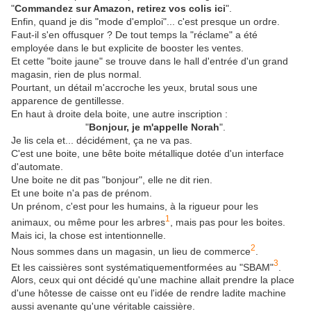
"
Commandez sur Amazon, retirez vos colis ici
".
Enfin, quand je dis "mode d'emploi"... c'est presque un ordre.
Faut-il s'en offusquer ? De tout temps la "réclame" a été
employée dans le but explicite de booster les ventes.
Et cette "boite jaune" se trouve dans le hall d'entrée d'un grand
magasin, rien de plus normal.
Pourtant, un détail m'accroche les yeux, brutal sous une
apparence de gentillesse.
En haut à droite dela boite, une autre inscription :
"
Bonjour, je m'appelle Norah
".
Je lis cela et... décidément, ça ne va pas.
C'est une boite, une bête boite métallique dotée d'un interface
d'automate.
Une boite ne dit pas "bonjour", elle ne dit rien.
Et une boite n'a pas de prénom.
Un prénom, c'est pour les humains, à la rigueur pour les
1
animaux, ou même pour les arbres
, mais pas pour les boites.
Mais ici, la chose est intentionnelle.
2
Nous sommes dans un magasin, un lieu de commerce
.
3
Et les caissières sont systématiquementformées au "SBAM"
.
Alors, ceux qui ont décidé qu'une machine allait prendre la place
d'une hôtesse de caisse ont eu l'idée de rendre ladite machine
aussi avenante qu'une véritable caissière.