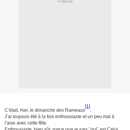
Publicité
[1]
C'était, hier, le dimanche des Rameaux
.
J'ai toujours été à la fois enthousiaste et un peu mal à
l'aise avec cette fête.
Enthousiaste, bien sûr, parce que je sais "
qui
" est Celui