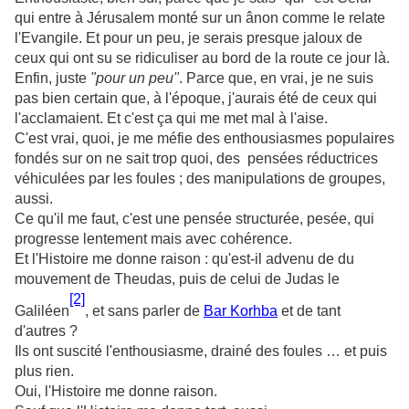
qui entre à Jérusalem monté sur un ânon comme le relate
l'Evangile. Et pour un peu, je serais presque jaloux de
ceux qui ont su se ridiculiser au bord de la route ce jour là.
Enfin, juste
"pour un peu"
. Parce que, en vrai, je ne suis
pas bien certain que, à l'époque, j'aurais été de ceux qui
l'acclamaient. Et c'est ça qui me met mal à l'aise.
C'est vrai, quoi, je me méfie des enthousiasmes populaires
fondés sur on ne sait trop quoi, des pensées réductrices
véhiculées par les foules ; des manipulations de groupes,
aussi.
Ce qu'il me faut, c'est une pensée structurée, pesée, qui
progresse lentement mais avec cohérence.
Et l'Histoire me donne raison : qu'est-il advenu de du
mouvement de Theudas, puis de celui de Judas le
[2]
Galiléen
, et sans parler de
Bar Korhba
et de tant
d'autres ?
Ils ont suscité l'enthousiasme, drainé des foules … et puis
plus rien.
Oui, l'Histoire me donne raison.