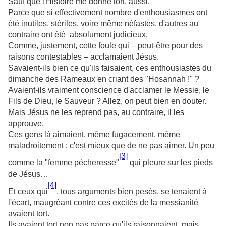
Sauf que l'Histoire me donne tort, aussi.
Parce que si effectivement nombre d'enthousiasmes ont
été inutiles, stériles, voire même néfastes, d'autres au
contraire ont été absolument judicieux.
Comme, justement, cette foule qui – peut-être pour des
raisons contestables – acclamaient Jésus.
Savaient-ils bien ce qu'ils faisaient, ces enthousiastes du
dimanche des Rameaux en criant des "Hosannah !" ?
Avaient-ils vraiment conscience d'acclamer le Messie, le
Fils de Dieu, le Sauveur ? Allez, on peut bien en douter.
Mais Jésus ne les reprend pas, au contraire, il les
approuve.
Ces gens là aimaient, même fugacement, même
maladroitement : c'est mieux que de ne pas aimer. Un peu
[3]
comme la "femme pécheresse"
qui pleure sur les pieds
de Jésus…
[4]
Et ceux qui
, tous arguments bien pesés, se tenaient à
l'écart, maugréant contre ces excités de la messianité
avaient tort.
Ils avaient tort non pas parce qu'ils raisonnaient, mais