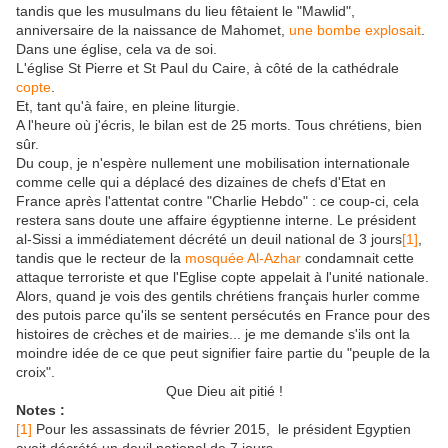
tandis que les musulmans du lieu fêtaient le "Mawlid",
anniversaire de la naissance de Mahomet,
une bombe explosait
.
Dans une église, cela va de soi.
L'église St Pierre et St Paul du Caire, à côté de la cathédrale
copte
.
Et, tant qu'à faire, en pleine liturgie.
A l'heure où j'écris, le bilan est de 25 morts. Tous chrétiens, bien
sûr.
Du coup, je n'espère nullement une mobilisation internationale
comme celle qui a déplacé des dizaines de chefs d'Etat en
France après l'attentat contre "Charlie Hebdo" : ce coup-ci, cela
restera sans doute une affaire égyptienne interne. Le président
al-Sissi a immédiatement décrété un deuil national de 3 jours
[1]
,
tandis que le recteur de la
mosquée Al-Azhar
condamnait cette
attaque terroriste et que l'Eglise copte appelait à l'unité nationale.
Alors, quand je vois des gentils chrétiens français hurler comme
des putois parce qu'ils se sentent persécutés en France pour des
histoires de crèches et de mairies... je me demande s'ils ont la
moindre idée de ce que peut signifier faire partie du "peuple de la
croix".
Que Dieu ait pitié !
Notes :
[1]
Pour les assassinats de février 2015, le président Egyptien