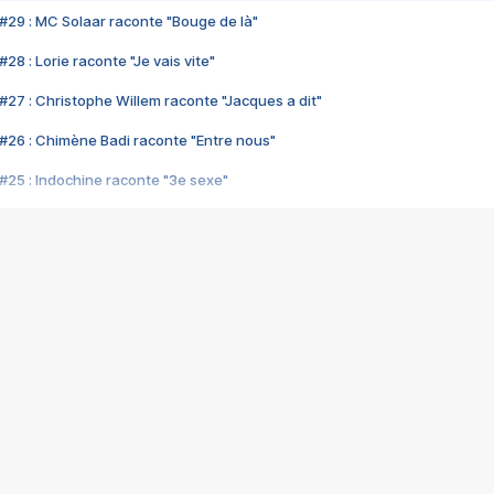
#29 : MC Solaar raconte "Bouge de là"
28 : Lorie raconte "Je vais vite"
#27 : Christophe Willem raconte "Jacques a dit"
#26 : Chimène Badi raconte "Entre nous"
#25 : Indochine raconte "3e sexe"
#24 : Zaho raconte "C'est chelou"
#23 : Patrick Bruel raconte "Au café des délices"
#22 : Kyo raconte "Le chemin"
#21 : Nolwenn Leroy raconte "Cassé"
#20 : Patrick Hernandez raconte "Born to be alive"
#19 : Lorie raconte "Près de moi"
#18 : Michael Jones raconte "A nos actes manqués" (avec Jean-Jacque