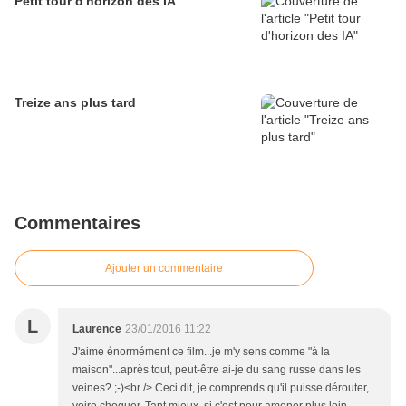
Petit tour d'horizon des IA
Treize ans plus tard
Commentaires
Ajouter un commentaire
L
Laurence
23/01/2016 11:22
J'aime énormément ce film...je m'y sens comme "à la
maison"...après tout, peut-être ai-je du sang russe dans les
veines? ;-)<br /> Ceci dit, je comprends qu'il puisse dérouter,
voire choquer. Tant mieux, si c'est pour amener plus loin.