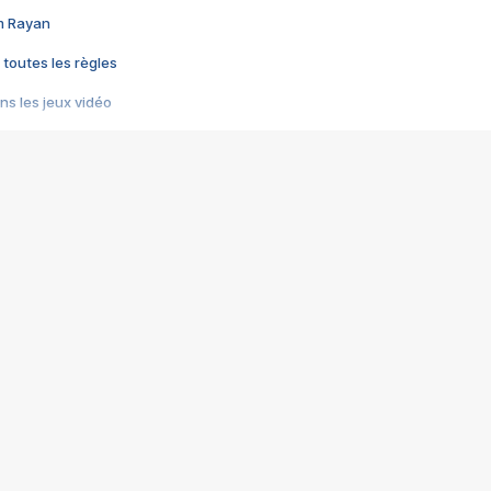
im Rayan
 toutes les règles
s les jeux vidéo
us choquant de Rockstar ? - Le scandale BULLY
e plus moche de Steam
du RÊVE tourne au CAUCHEMAR
pendant 8 heures
it… à tort
umiliés par un jeu vidéo
ire - Final Fantasy 8
ti un empire - Age of Empires
story DOFUS