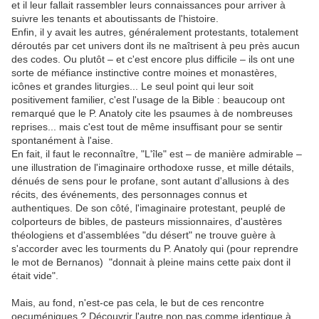
et il leur fallait rassembler leurs connaissances pour arriver à
suivre les tenants et aboutissants de l'histoire.
Enfin, il y avait les autres, généralement protestants, totalement
déroutés par cet univers dont ils ne maîtrisent à peu près aucun
des codes. Ou plutôt – et c'est encore plus difficile – ils ont une
sorte de méfiance instinctive contre moines et monastères,
icônes et grandes liturgies... Le seul point qui leur soit
positivement familier, c'est l'usage de la Bible : beaucoup ont
remarqué que le P. Anatoly cite les psaumes à de nombreuses
reprises... mais c'est tout de même insuffisant pour se sentir
spontanément à l'aise.
En fait, il faut le reconnaître, "L'île" est – de manière admirable –
une illustration de l'imaginaire orthodoxe russe, et mille détails,
dénués de sens pour le profane, sont autant d'allusions à des
récits, des événements, des personnages connus et
authentiques. De son côté, l'imaginaire protestant, peuplé de
colporteurs de bibles, de pasteurs missionnaires, d'austères
théologiens et d'assemblées "du désert" ne trouve guère à
s'accorder avec les tourments du P. Anatoly qui (pour reprendre
le mot de Bernanos) "donnait à pleine mains cette paix dont il
était vide".
Mais, au fond, n'est-ce pas cela, le but de ces rencontre
oecuméniques ? Découvrir l'autre non pas comme identique à