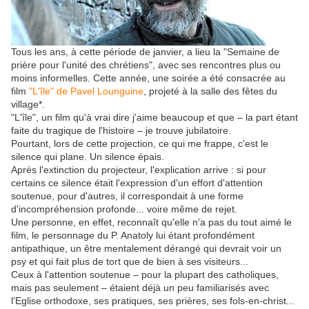
Tous les ans, à cette période de janvier, a lieu la "Semaine de
prière pour l'unité des chrétiens", avec ses rencontres plus ou
moins informelles. Cette année, une soirée a été consacrée au
film
"L'île" de Pavel Lounguine
, projeté à la salle des fêtes du
village*.
"L'île", un film qu'à vrai dire j'aime beaucoup et que – la part étant
faite du tragique de l'histoire – je trouve jubilatoire.
Pourtant, lors de cette projection, ce qui me frappe, c'est le
silence qui plane. Un silence épais.
Après l'extinction du projecteur, l'explication arrive : si pour
certains ce silence était l'expression d'un effort d'attention
soutenue, pour d'autres, il correspondait à une forme
d'incompréhension profonde... voire même de rejet.
Une personne, en effet, reconnaît qu'elle n'a pas du tout aimé le
film, le personnage du P. Anatoly lui étant profondément
antipathique, un être mentalement dérangé qui devrait voir un
psy et qui fait plus de tort que de bien à ses visiteurs...
Ceux à l'attention soutenue – pour la plupart des catholiques,
mais pas seulement – étaient déjà un peu familiarisés avec
l'Eglise orthodoxe, ses pratiques, ses prières, ses fols-en-christ...