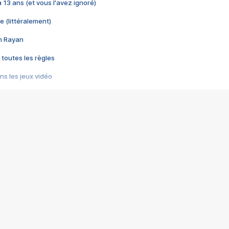
 a 13 ans (et vous l'avez ignoré)
e (littéralement)
im Rayan
 toutes les règles
s les jeux vidéo
us choquant de Rockstar ? - Le scandale BULLY
e plus moche de Steam
du RÊVE tourne au CAUCHEMAR
pendant 8 heures
it… à tort
umiliés par un jeu vidéo
ire - Final Fantasy 8
ti un empire - Age of Empires