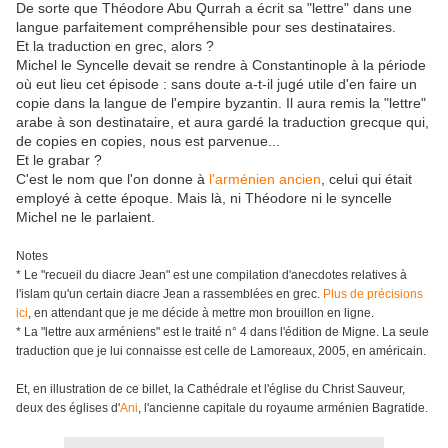
De sorte que Théodore Abu Qurrah a écrit sa "lettre" dans une
langue parfaitement compréhensible pour ses destinataires.
Et la traduction en grec, alors ?
Michel le Syncelle devait se rendre à Constantinople à la période
où eut lieu cet épisode : sans doute a-t-il jugé utile d'en faire un
copie dans la langue de l'empire byzantin. Il aura remis la "lettre"
arabe à son destinataire, et aura gardé la traduction grecque qui,
de copies en copies, nous est parvenue...
Et le grabar ?
C'est le nom que l'on donne à
l'arménien ancien
, celui qui était
employé à cette époque. Mais là, ni Théodore ni le syncelle
Michel ne le parlaient.
Notes
* Le "recueil du diacre Jean" est une compilation d'anecdotes relatives à
l'islam qu'un certain diacre Jean a rassemblées en grec.
Plus de précisions
ici
, en attendant que je me décide à mettre mon brouillon en ligne.
* La "lettre aux arméniens" est le traité n° 4 dans l'édition de Migne. La seule
traduction que je lui connaisse est celle de Lamoreaux, 2005, en américain.
Et, en illustration de ce billet, la Cathédrale et l'église du Christ Sauveur,
deux des églises d'
Ani
, l'ancienne capitale du royaume arménien Bagratide.