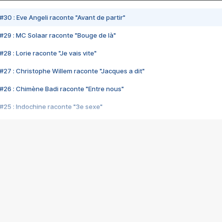
#30 : Eve Angeli raconte "Avant de partir"
#29 : MC Solaar raconte "Bouge de là"
28 : Lorie raconte "Je vais vite"
#27 : Christophe Willem raconte "Jacques a dit"
#26 : Chimène Badi raconte "Entre nous"
#25 : Indochine raconte "3e sexe"
#24 : Zaho raconte "C'est chelou"
#23 : Patrick Bruel raconte "Au café des délices"
#22 : Kyo raconte "Le chemin"
#21 : Nolwenn Leroy raconte "Cassé"
#20 : Patrick Hernandez raconte "Born to be alive"
#19 : Lorie raconte "Près de moi"