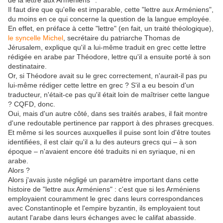
de la lettre aux Arméniens**.
Il faut dire que qu'elle est imparable, cette "lettre aux Arméniens",
du moins en ce qui concerne la question de la langue employée.
En effet, en préface à cette "lettre" (en fait, un traité théologique),
le syncelle Michel
, secrétaire du patriarche Thomas de
Jérusalem, explique qu'il a lui-même traduit en grec cette lettre
rédigée en arabe par Théodore, lettre qu'il a ensuite porté à son
destinataire.
Or, si Théodore avait su le grec correctement, n'aurait-il pas pu
lui-même rédiger cette lettre en grec ? S'il a eu besoin d'un
traducteur, n'était-ce pas qu'il était loin de maîtriser cette langue
? CQFD, donc.
Oui, mais d'un autre côté, dans ses traités arabes, il fait montre
d'une redoutable pertinence par rapport à des phrases grecques.
Et même si les sources auxquelles il puise sont loin d'être toutes
identifiées, il est clair qu'il a lu des auteurs grecs qui – à son
époque – n'avaient encore été traduits ni en syriaque, ni en
arabe.
Alors ?
Alors j'avais juste négligé un paramètre important dans cette
histoire de "lettre aux Arméniens" : c'est que si les Arméniens
employaient couramment le grec dans leurs correspondances
avec Constantinople et l'empire byzantin, ils employaient tout
autant l'arabe dans leurs échanges avec le califat abasside.