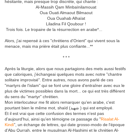
hésitante, mais presque trop discrète, qui chante :
Al-Massih Qam Minbaïnilamouat
Oua Ouati Almaout Bilmaout
Oua Ouahab Alhaïat
Liladina Fil Qoubour !
Trois fois. Le tropaire de la résurrection en arabe*...
Alors, j'ai repensé à ces "chrétiens d'Orient" qui vivent sous la
menace, mais ma prière était plus confiante...**
* * *
Après la liturgie, alors que nous partagions des mets aussi festifs
que caloriques, j'échangeai quelques mots avec notre "chantre
solitaire improvisé". Entre autres, nous avons parlé de ces
"martyrs de l'islam" qui se font une gloire d'entraîner avec eux le
plus de victimes possibles dans la mort... ce qui est très différent
du sens du "martyr" chrétien.
Mon interlocuteur me fit alors remarquer qu'en arabe, c'est
pourtant bien le même mot, shaïd (شهيد ) qui est employé.
Et il est vrai que cette confusion des termes n'est pas
d'aujourd'hui, ainsi qu'en témoigne ce passage du "
Risalat Al-
Kindi
", un échange de lettres, qui date grosso-modo de l'époque
d'Abu Qurrah, entre le musulman Al-Hashimi et le chrétien Al-