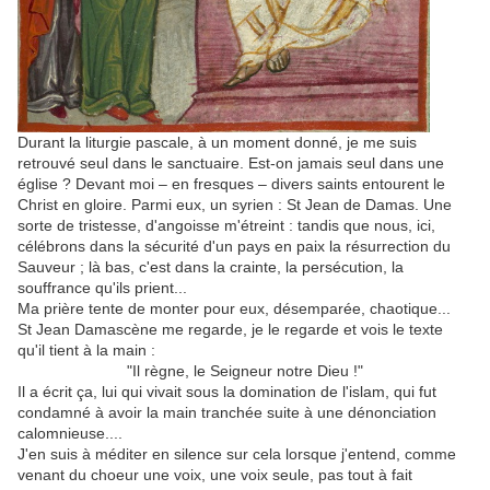
Durant la liturgie pascale, à un moment donné, je me suis
retrouvé seul dans le sanctuaire. Est-on jamais seul dans une
église ? Devant moi – en fresques – divers saints entourent le
Christ en gloire. Parmi eux, un syrien : St Jean de Damas. Une
sorte de tristesse, d'angoisse m'étreint : tandis que nous, ici,
célébrons dans la sécurité d'un pays en paix la résurrection du
Sauveur ; là bas, c'est dans la crainte, la persécution, la
souffrance qu'ils prient...
Ma prière tente de monter pour eux, désemparée, chaotique...
St Jean Damascène me regarde, je le regarde et vois le texte
qu'il tient à la main :
"Il règne, le Seigneur notre Dieu !"
Il a écrit ça, lui qui vivait sous la domination de l'islam, qui fut
condamné à avoir la main tranchée suite à une dénonciation
calomnieuse....
J'en suis à méditer en silence sur cela lorsque j'entend, comme
venant du choeur une voix, une voix seule, pas tout à fait