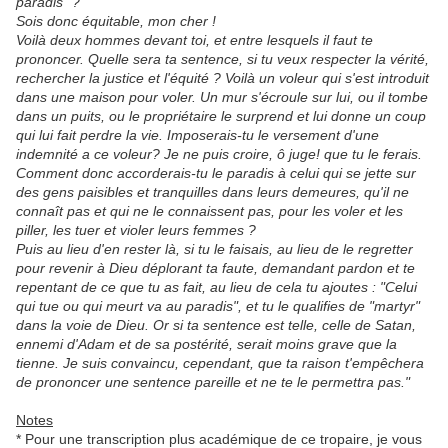
paradis" ?
Sois donc équitable, mon cher !
Voilà deux hommes devant toi, et entre lesquels il faut te
prononcer. Quelle sera ta sentence, si tu veux respecter la vérité,
rechercher la justice et l'équité ? Voilà un voleur qui s'est introduit
dans une maison pour voler. Un mur s'écroule sur lui, ou il tombe
dans un puits, ou le propriétaire le surprend et lui donne un coup
qui lui fait perdre la vie. Imposerais-tu le versement d'une
indemnité a ce voleur? Je ne puis croire, ô juge! que tu le ferais.
Comment donc accorderais-tu le paradis à celui qui se jette sur
des gens paisibles et tranquilles dans leurs demeures, qu'il ne
connaît pas et qui ne le connaissent pas, pour les voler et les
piller, les tuer et violer leurs femmes ?
Puis au lieu d'en rester là, si tu le faisais, au lieu de le regretter
pour revenir à Dieu déplorant ta faute, demandant pardon et te
repentant de ce que tu as fait, au lieu de cela tu ajoutes : "Celui
qui tue ou qui meurt va au paradis", et tu le qualifies de "martyr"
dans la voie de Dieu. Or si ta sentence est telle, celle de Satan,
ennemi d'Adam et de sa postérité, serait moins grave que la
tienne. Je suis convaincu, cependant, que ta raison t'empêchera
de prononcer une sentence pareille et ne te le permettra pas."
Notes
*
Pour une transcription plus académique de ce tropaire, je vous