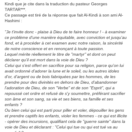
Kindi que je cite dans la traduction du pasteur Georges
TARTAR***.
Ce passage est tiré de la réponse que fait Al-Kindi à son ami Al-
Hashimi :
"Je t'invite donc - plaise à Dieu de te faire honneur ! - à examiner
ce problème d'une manière équitable, avec conviction et jusqu'au
fond, et à procéder à cet examen avec notre raison, la sincérité
de notre conscience et en renonçant à toute passion.
Lequel mérite réellement le titre de "martyr" et dont on peut
déclarer qu'il est mort dans la voie de Dieu ?
Celui qui s'est offert en sacrifice pour sa religion, parce qu'on lui
avait ordonné d'adorer la lune et le soleil, ou les autres idoles
d'or, d'argent ou de bois fabriquées par les hommes, de les
prendre pour des divinités en dehors de Dieu, d'abandonner
l'adoration de Dieu, de son "Verbe" et de son "Esprit", qui a
repoussé cet ordre et refusé de s'y soumettre, préférant sacrifier
son âme et son sang, sa vie et ses biens, sa famille et ses
enfants ?
Ou bien celui qui est parti pour piller et voler, dépouiller les gens
et prendre captifs les enfants, violer les femmes - ce qui est illicite
- opérer des incursions, qualifiant cela de "guerre sainte" dans la
voie de Dieu et déclarant : "Celui qui tue ou qui est tué va au