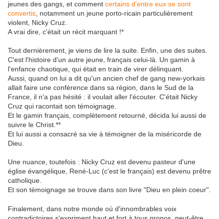
jeunes des gangs, et comment
certains d'entre eux se sont
convertis
, notamment un jeune porto-ricain particulièrement
violent, Nicky Cruz.
A vrai dire, c'était un récit marquant !*
Tout dernièrement, je viens de lire la suite. Enfin, une des suites.
C'est l'histoire d'un autre jeune, français celui-là. Un gamin à
l'enfance chaotique, qui était en train de virer délinquant.
Aussi, quand on lui a dit qu'un ancien chef de gang new-yorkais
allait faire une conférence dans sa région, dans le Sud de la
France, il n'a pas hésité : il voulait aller l'écouter. C'était Nicky
Cruz qui racontait son témoignage.
Et le gamin français, complètement retourné, décida lui aussi de
suivre le Christ.**
Et lui aussi a consacré sa vie à témoigner de la miséricorde de
Dieu.
Une nuance, toutefois : Nicky Cruz est devenu pasteur d'une
église évangélique, René-Luc (c'est le français) est devenu prêtre
catholique.
Et son témoignage se trouve dans son livre "Dieu en plein coeur".
Finalement, dans notre monde où d'innombrables voix
contradictoires s'expriment haut et fort à tous propos, peut-être