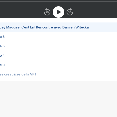
bey Maguire, c'est lui ! Rencontre avec Damien Witecka
e 6
e 5
e 4
e 3
s créatrices de la VF !
e 2
e 1
e Mektoub My Love arrive enfin ! Rencontre avec Shaïn Boumedine et Sal
i : après Toni en famille