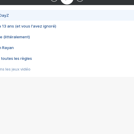
 DayZ
 a 13 ans (et vous l'avez ignoré)
e (littéralement)
im Rayan
 toutes les règles
s les jeux vidéo
us choquant de Rockstar ? - Le scandale BULLY
e plus moche de Steam
du RÊVE tourne au CAUCHEMAR
pendant 8 heures
it… à tort
umiliés par un jeu vidéo