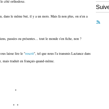
le côté orthodoxe.
Suiv
u, dans le même but, il y a un mois. Mais là non plus, on n'en a
tiens, passées ou présentes… tout le monde s'en fiche, non ?
ous laisse lire le "
rescrit
", tel que nous l'a transmis Lactance dans
), mais traduit en français quand-même.
*
* *