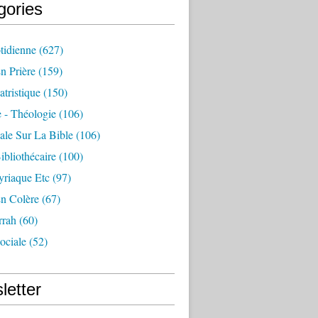
gories
tidienne
(627)
n Prière
(159)
atristique
(150)
 - Théologie
(106)
ale Sur La Bible
(106)
ibliothécaire
(100)
yriaque Etc
(97)
En Colère
(67)
rah
(60)
ociale
(52)
letter