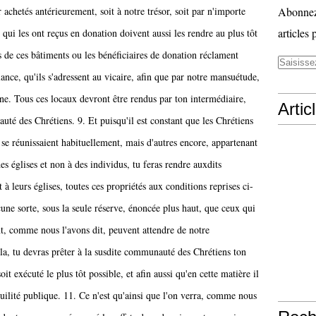
 achetés antérieurement, soit à notre trésor, soit par n'importe
Abonnez-
articles 
qui les ont reçus en donation doivent aussi les rendre au plus tôt
s de ces bâtiments ou les bénéficiaires de donation réclament
ce, qu'ils s'adressent au vicaire, afin que par notre mansuétude,
rne. Tous ces locaux devront être rendus par ton intermédiaire,
Artic
té des Chrétiens. 9. Et puisqu'il est constant que les Chrétiens
 se réunissaient habituellement, mais d'autres encore, appartenant
es églises et non à des individus, tu feras rendre auxdits
à leurs églises, toutes ces propriétés aux conditions reprises ci-
une sorte, sous la seule réserve, énoncée plus haut, que ceux qui
ent, comme nous l'avons dit, peuvent attendre de notre
la, tu devras prêter à la susdite communauté des Chrétiens ton
oit exécuté le plus tôt possible, et afin aussi qu'en cette matière il
uilité publique. 11. Ce n'est qu'ainsi que l'on verra, comme nous