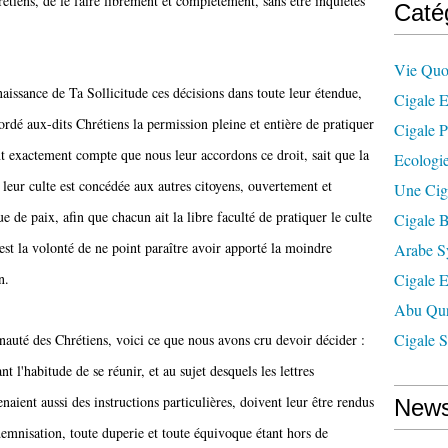
étiens, de le faire librement et complètement, sans être inquiétés
Caté
Vie Quo
issance de Ta Sollicitude ces décisions dans toute leur étendue,
Cigale E
rdé aux-dits Chrétiens la permission pleine et entière de pratiquer
Cigale P
t exactement compte que nous leur accordons ce droit, sait que la
Ecologie
 leur culte est concédée aux autres citoyens, ouvertement et
Une Cig
e de paix, afin que chacun ait la libre faculté de pratiquer le culte
Cigale B
'est la volonté de ne point paraître avoir apporté la moindre
Arabe S
n.
Cigale 
Abu Qur
Cigale S
uté des Chrétiens, voici ce que nous avons cru devoir décider :
t l'habitude de se réunir, et au sujet desquels les lettres
ient aussi des instructions particulières, doivent leur être rendus
News
emnisation, toute duperie et toute équivoque étant hors de