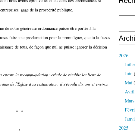
Rech
 dont nous avons éprouvé les effets dans des circonstances si
 entreprises, gage de la prospérité publique.
me de notre généreuse ordonnance puisse être portée à la
Arch
fasses faire une proclamation pour la promulguer, que tu la fasses
naissance de tous, de façon que nul ne puisse ignorer la décision
2026
Juille
Juin
(
ta encore la recommandation verbale de rétablir les lieux de
Mai
(
 ruine de l'Église à sa restauration, il s'écoula dix ans et environ
Avril
Mars
Févri
* *
Janvi
2025
*