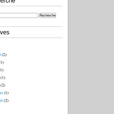
erche
ives
t
(2)
1)
1)
(1)
(2)
er
(1)
er
(2)