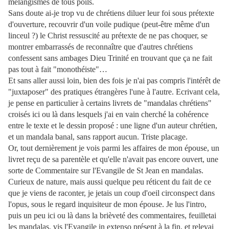
mélangismes de tous poils.
Sans doute ai-je trop vu de chrétiens diluer leur foi sous prétexte
d'ouverture, recouvrir d'un voile pudique (peut-être même d'un
linceul ?) le Christ ressuscité au prétexte de ne pas choquer, se
montrer embarrassés de reconnaître que d'autres chrétiens
confessent sans ambages Dieu Trinité en trouvant que ça ne fait
pas tout à fait "monothéiste"…
Et sans aller aussi loin, bien des fois je n'ai pas compris l'intérêt de
"juxtaposer" des pratiques étrangères l'une à l'autre. Ecrivant cela,
je pense en particulier à certains livrets de "mandalas chrétiens"
croisés ici ou là dans lesquels j'ai en vain cherché la cohérence
entre le texte et le dessin proposé : une ligne d'un auteur chrétien,
et un mandala banal, sans rapport aucun. Triste placage.
Or, tout dernièrement je vois parmi les affaires de mon épouse, un
livret reçu de sa parentèle et qu'elle n'avait pas encore ouvert, une
sorte de Commentaire sur l'Evangile de St Jean en mandalas.
Curieux de nature, mais aussi quelque peu réticent du fait de ce
que je viens de raconter, je jetais un coup d'oeil circonspect dans
l'opus, sous le regard inquisiteur de mon épouse. Je lus l'intro,
puis un peu ici ou là dans la brièveté des commentaires, feuilletai
les mandalas, vis l'Evangile in extenso présent à la fin, et relevai