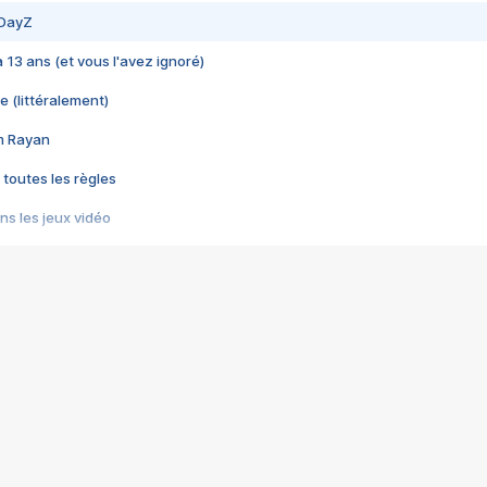
 DayZ
 a 13 ans (et vous l'avez ignoré)
e (littéralement)
im Rayan
 toutes les règles
s les jeux vidéo
us choquant de Rockstar ? - Le scandale BULLY
e plus moche de Steam
du RÊVE tourne au CAUCHEMAR
pendant 8 heures
it… à tort
umiliés par un jeu vidéo