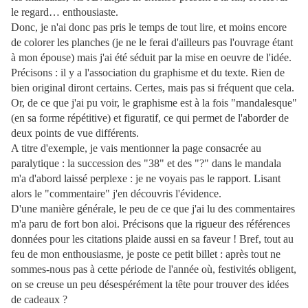
le regard… enthousiaste.
Donc, je n'ai donc pas pris le temps de tout lire, et moins encore
de colorer les planches (je ne le ferai d'ailleurs pas l'ouvrage étant
à mon épouse) mais j'ai été séduit par la mise en oeuvre de l'idée.
Précisons : il y a l'association du graphisme et du texte. Rien de
bien original diront certains. Certes, mais pas si fréquent que cela.
Or, de ce que j'ai pu voir, le graphisme est à la fois "mandalesque"
(en sa forme répétitive) et figuratif, ce qui permet de l'aborder de
deux points de vue différents.
A titre d'exemple, je vais mentionner la page consacrée au
paralytique : la succession des "38" et des "?" dans le mandala
m'a d'abord laissé perplexe : je ne voyais pas le rapport. Lisant
alors le "commentaire" j'en découvris l'évidence.
D'une manière générale, le peu de ce que j'ai lu des commentaires
m'a paru de fort bon aloi. Précisons que la rigueur des références
données pour les citations plaide aussi en sa faveur ! Bref, tout au
feu de mon enthousiasme, je poste ce petit billet : après tout ne
sommes-nous pas à cette période de l'année où, festivités obligent,
on se creuse un peu désespérément la tête pour trouver des idées
de cadeaux ?